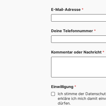
E-Mail-Adresse
*
Deine Telefonnummer
*
Kommentar oder Nachricht
*
D
Einwilligung
*
e
i
Ich stimme der Datenschut
n
erkläre ich mich damit ei
e
dürfen.
N