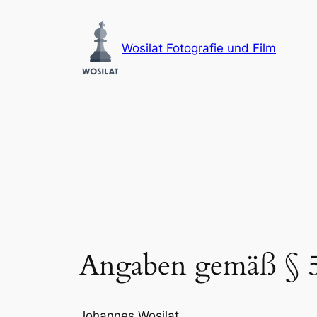
Zum
Inhalt
Wosilat Fotografie und Film
springen
Angaben gemäß §
Johannes Wosilat