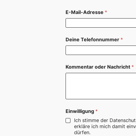
E-Mail-Adresse
*
Deine Telefonnummer
*
Kommentar oder Nachricht
*
o
Einwilligung
*
d
e
Ich stimme der Datenschut
r
erkläre ich mich damit ei
N
dürfen.
a