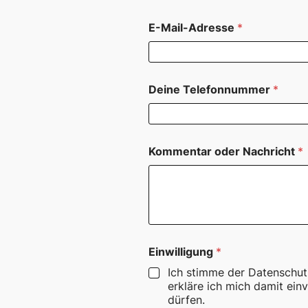
E-Mail-Adresse
*
Deine Telefonnummer
*
D
Kommentar oder Nachricht
*
e
i
n
e
T
e
l
e
Einwilligung
*
f
o
Ich stimme der Datenschut
n
erkläre ich mich damit ei
n
dürfen.