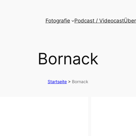
Fotografie
Podcast / Videocast
Über
Bornack
Startseite
>
Bornack