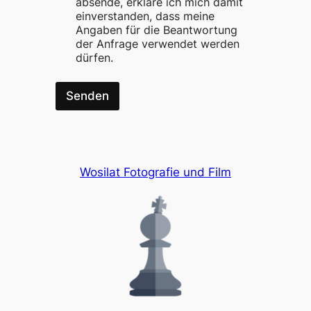
absende, erkläre ich mich damit
w
einverstanden, dass meine
i
Angaben für die Beantwortung
l
der Anfrage verwendet werden
l
dürfen.
i
g
u
Senden
n
g
N
a
c
h
Wosilat Fotografie und Film
r
i
c
h
t