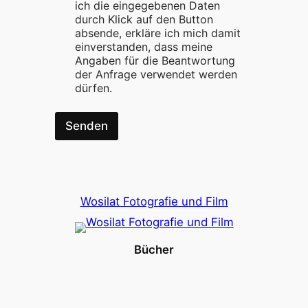
ich die eingegebenen Daten
e
durch Klick auf den Button
T
absende, erkläre ich mich damit
e
l
einverstanden, dass meine
e
Angaben für die Beantwortung
f
der Anfrage verwendet werden
o
dürfen.
n
n
u
Senden
m
m
e
r
Wosilat Fotografie und Film
Bücher