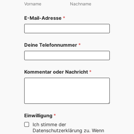
Vorname
Nachname
E-Mail-Adresse
*
o
Deine Telefonnummer
*
d
e
r
E
-
Kommentar oder Nachricht
*
M
a
i
l
-
A
d
r
Einwilligung
*
e
Ich stimme der
s
Datenschutzerklärung zu. Wenn
s