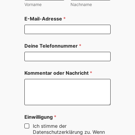
Vorname
Nachname
E-Mail-Adresse
*
K
Deine Telefonnummer
*
o
m
m
e
n
Kommentar oder Nachricht
*
t
a
r
o
d
e
r
D
Einwilligung
*
e
Ich stimme der
i
Datenschutzerklärung zu. Wenn
n