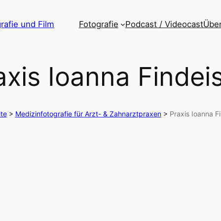
rafie und Film
Fotografie
Podcast / Videocast
Über
axis Ioanna Findei
ite
>
Medizinfotografie für Arzt- & Zahnarztpraxen
>
Praxis Ioanna F