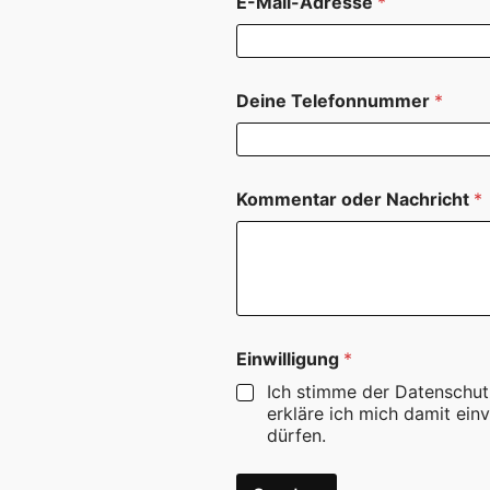
E-Mail-Adresse
*
N
Deine Telefonnummer
*
a
c
h
r
i
Kommentar oder Nachricht
*
c
h
t
T
e
l
e
f
Einwilligung
*
o
Ich stimme der Datenschut
n
erkläre ich mich damit ei
n
dürfen.
u
m
m