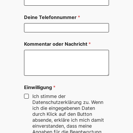
w
i
l
Deine Telefonnummer
*
l
i
g
u
n
Kommentar oder Nachricht
*
g
N
a
m
e
D
e
Einwilligung
*
i
n
Ich stimme der
e
Datenschutzerklärung zu. Wenn
ich die eingegebenen Daten
durch Klick auf den Button
absende, erkläre ich mich damit
einverstanden, dass meine
Angaben für die Beantwortung