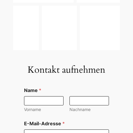
Kontakt aufnehmen
Name
*
Vorname
Nachname
E
E-Mail-Adresse
*
i
n