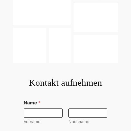
Kontakt aufnehmen
K
Name
*
o
m
m
e
Vorname
Nachname
n