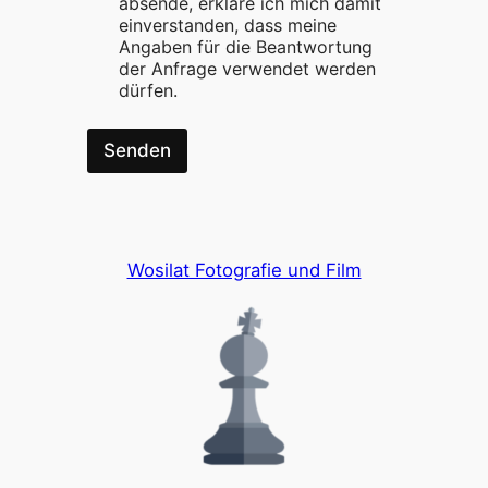
absende, erkläre ich mich damit
g
einverstanden, dass meine
u
Angaben für die Beantwortung
n
der Anfrage verwendet werden
g
dürfen.
Senden
Wosilat Fotografie und Film