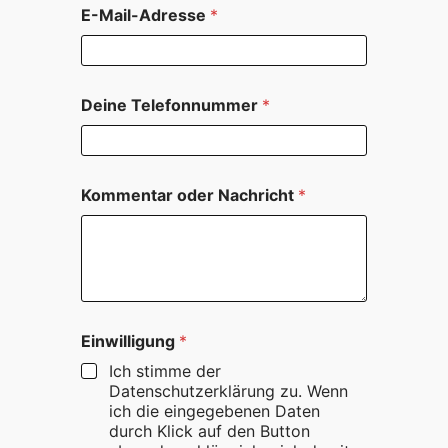
t
E-Mail-Adresse
*
a
r
T
e
l
Deine Telefonnummer
*
e
f
o
n
n
Kommentar oder Nachricht
*
u
m
m
e
r
E
i
Einwilligung
*
n
w
Ich stimme der
i
Datenschutzerklärung zu. Wenn
l
ich die eingegebenen Daten
l
durch Klick auf den Button
i