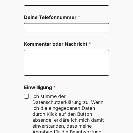
h
r
i
Deine Telefonnummer
*
c
h
t
E
-
Kommentar oder Nachricht
*
M
a
i
l
-
A
d
Einwilligung
*
r
e
Ich stimme der
s
Datenschutzerklärung zu. Wenn
s
ich die eingegebenen Daten
e
durch Klick auf den Button
N
absende, erkläre ich mich damit
a
einverstanden, dass meine
m
Angaben für die Beantwortung
e