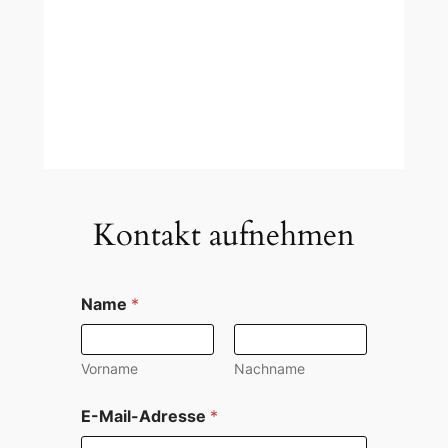
Kontakt aufnehmen
Name
*
Vorname
Nachname
N
E-Mail-Adresse
*
a
c